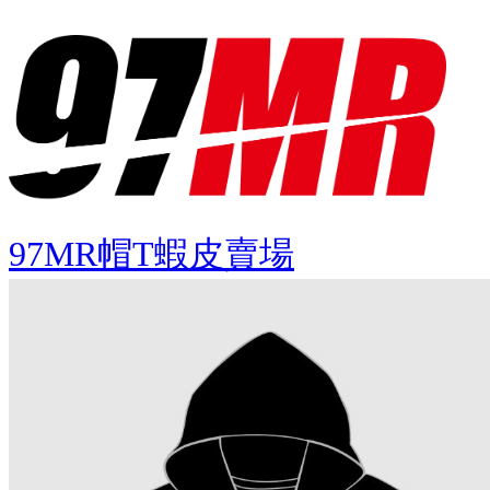
97MR帽T蝦皮賣場